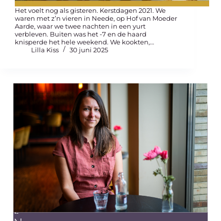
Het voelt nog als gisteren. Kerstdagen 2021. We
waren met z’n vieren in Neede, op Hof van Moeder
Aarde, waar we twee nachten in een yurt
verbleven. Buiten was het -7 en de haard
knisperde het hele weekend. We kookten,…
Lilla Kiss
30 juni 2025
Z
u
l
l
e
n
w
e
k
e