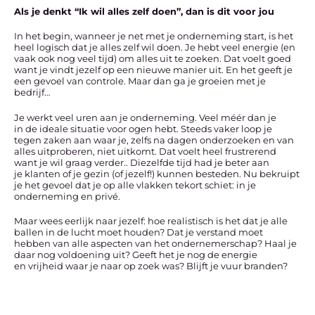
Als je denkt “Ik wil alles zelf doen”, dan is dit voor jou
In het begin, wanneer je net met je onderneming start, is het
heel logisch dat je alles zelf wil doen. Je hebt veel energie (en
vaak ook nog veel tijd) om alles uit te zoeken. Dat voelt goed
want je vindt jezelf op een nieuwe manier uit. En het geeft je
een gevoel van controle. Maar dan ga je groeien met je
bedrijf…
Je werkt veel uren aan je onderneming. Veel méér dan je
in de ideale situatie voor ogen hebt. Steeds vaker loop je
tegen zaken aan waar je, zelfs na dagen onderzoeken en van
alles uitproberen, niet uitkomt. Dat voelt heel frustrerend
want je wil graag verder.. Diezelfde tijd had je beter aan
je klanten of je gezin (of jezelf!) kunnen besteden. Nu bekruipt
je het gevoel dat je op alle vlakken tekort schiet: in je
onderneming en privé.
Maar wees eerlijk naar jezelf: hoe realistisch is het dat je alle
ballen in de lucht moet houden? Dat je verstand moet
hebben van alle aspecten van het ondernemerschap? Haal je
daar nog voldoening uit? Geeft het je nog de energie
en vrijheid waar je naar op zoek was? Blijft je vuur branden?